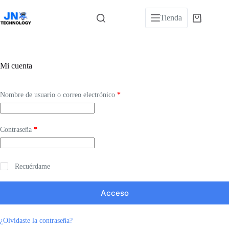
Saltar
al
Tienda
Carro
contenido
de
compra
Mi cuenta
Obligatorio
Nombre de usuario o correo electrónico
*
Obligatorio
Contraseña
*
Recuérdame
Acceso
¿Olvidaste la contraseña?