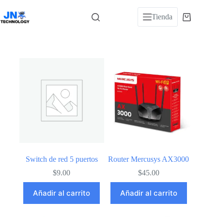
Saltar
al
Tienda
Carro
contenido
de
compra
Switch de red 5 puertos
Router Mercusys AX3000
$
9.00
$
45.00
Añadir al carrito
Añadir al carrito