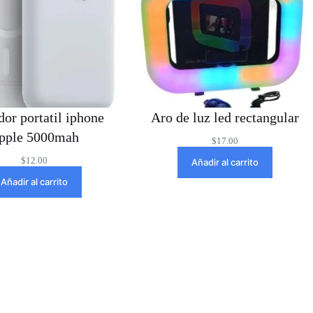
or portatil iphone
Aro de luz led rectangular
pple 5000mah
$
17.00
$
12.00
Añadir al carrito
Añadir al carrito