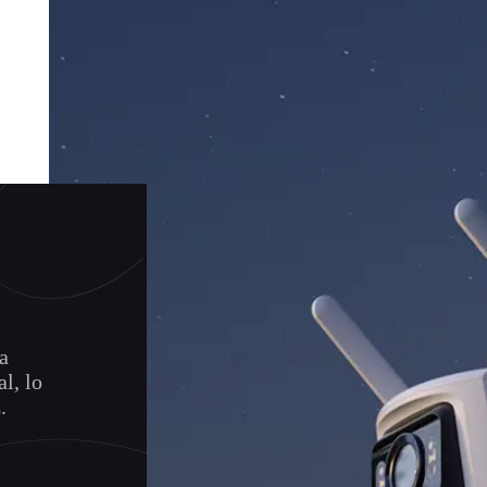
la
l, lo
.