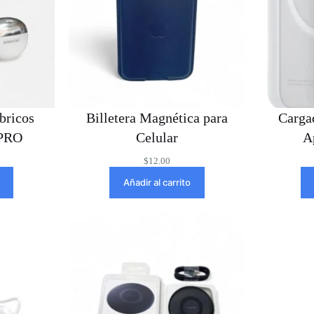
bricos
Billetera Magnética para
Cargad
 PRO
Celular
A
$
12.00
Añadir al carrito