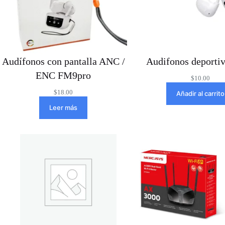
Audífonos con pantalla ANC /
Audifonos deporti
ENC FM9pro
$
10.00
$
18.00
Añadir al carrito
Leer más