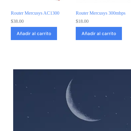
Router Mercusys AC1300
Router Mercusys 300mbps
$
38.00
$
18.00
Añadir al carrito
Añadir al carrito