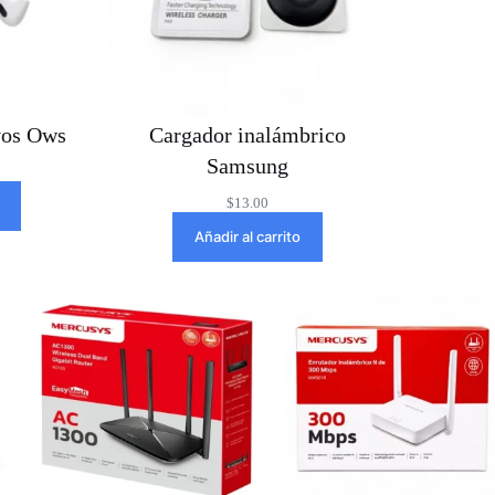
vos Ows
Cargador inalámbrico
Samsung
$
13.00
Añadir al carrito