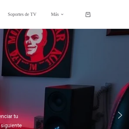
Soportes de TV
Más
Carro
de
compra
nciar tu
l siguiente