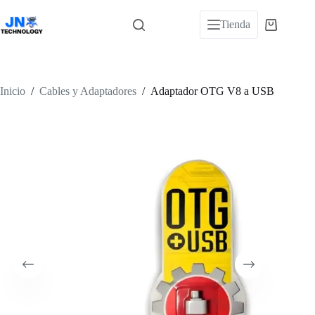
Saltar
al
Tienda
Carro
contenido
de
compra
Inicio
/
Cables y Adaptadores
/
Adaptador OTG V8 a USB