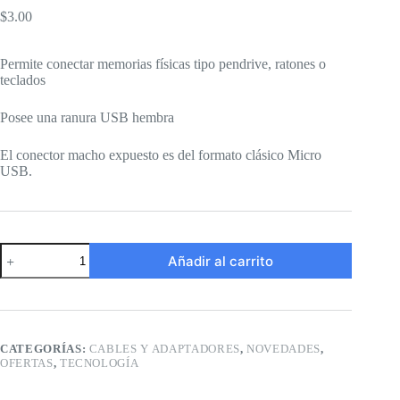
$
3.00
Permite conectar memorias físicas tipo pendrive, ratones o
teclados
Posee una ranura USB hembra
El conector macho expuesto es del formato clásico Micro
USB.
Adaptador
Añadir al carrito
OTG
V8
a
USB
cantidad
CATEGORÍAS:
CABLES Y ADAPTADORES
,
NOVEDADES
,
OFERTAS
,
TECNOLOGÍA