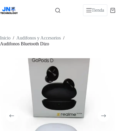
Saltar
al
Tienda
Carro
contenido
de
compra
Inicio
/
Audifonos y Accesorios
/
Audifonos Bluetooth Dizo