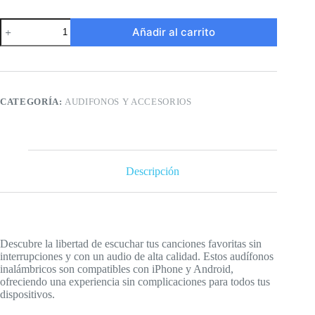
Audifonos
Añadir al carrito
Bluetooth
Dizo
cantidad
CATEGORÍA:
AUDIFONOS Y ACCESORIOS
Descripción
Descubre la libertad de escuchar tus canciones favoritas sin
interrupciones y con un audio de alta calidad. Estos audífonos
inalámbricos son compatibles con iPhone y Android,
ofreciendo una experiencia sin complicaciones para todos tus
dispositivos.