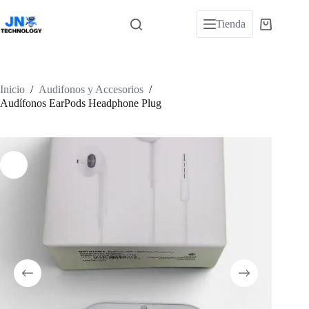
Saltar
al
Tienda
Carro
contenido
de
compra
Inicio
/
Audifonos y Accesorios
/
Audífonos EarPods Headphone Plug