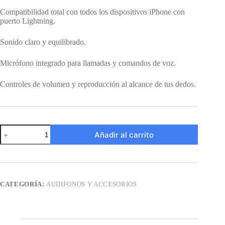
Compatibilidad total con todos los dispositivos iPhone con
puerto Lightning.
Sonido claro y equilibrado.
Micrófono integrado para llamadas y comandos de voz.
Controles de volumen y reproducción al alcance de tus dedos.
Audífonos
Añadir al carrito
EarPods
Headphone
Plug
cantidad
CATEGORÍA:
AUDIFONOS Y ACCESORIOS