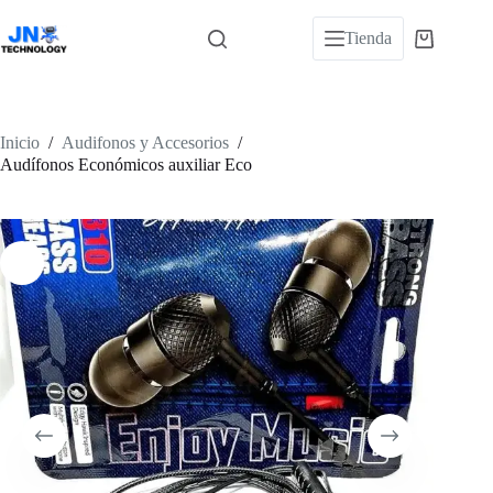
Saltar
al
Tienda
Carro
contenido
de
compra
Inicio
/
Audifonos y Accesorios
/
Audífonos Económicos auxiliar Eco