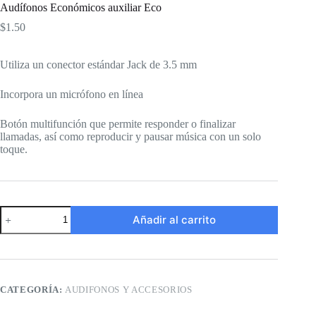
Audífonos Económicos auxiliar Eco
$
1.50
Utiliza un conector estándar Jack de 3.5 mm
Incorpora un micrófono en línea
Botón multifunción que permite responder o finalizar
llamadas, así como reproducir y pausar música con un solo
toque.
Audífonos
Añadir al carrito
Económicos
auxiliar
Eco
cantidad
CATEGORÍA:
AUDIFONOS Y ACCESORIOS