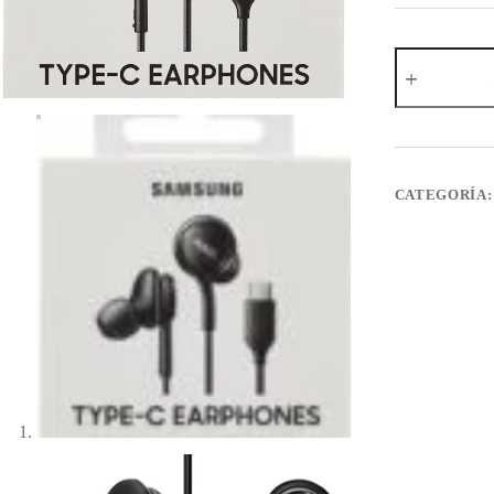
Audífonos
Samsung
AKG
tipo
C
Económico
cantidad
CATEGORÍA