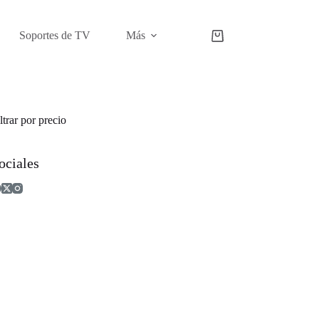
Soportes de TV
Más
Carro
de
compra
ltrar por precio
ociales