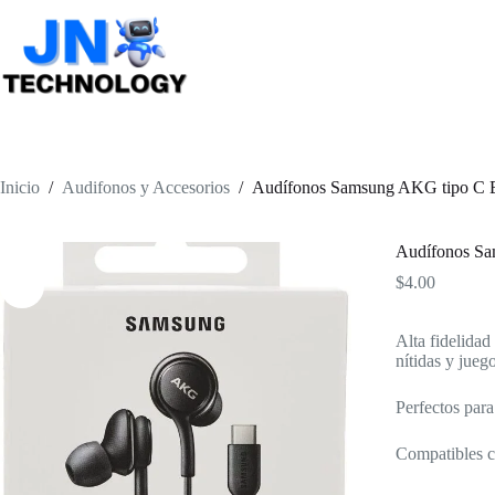
Saltar
al
contenido
Inicio
/
Audifonos y Accesorios
/
Audífonos Samsung AKG tipo C 
Audífonos S
$
4.00
Alta fidelidad
nítidas y jueg
Perfectos par
Compatibles co