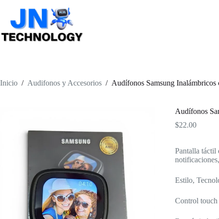
Saltar
al
contenido
Inicio
/
Audifonos y Accesorios
/
Audífonos Samsung Inalámbricos co
Audífonos Sam
$
22.00
Pantalla tácti
notificaciones
Estilo, Tecno
Control touch 