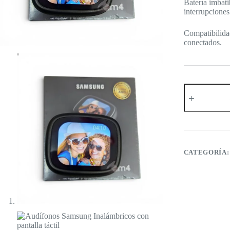
Batería imbati
interrupciones
Compatibilidad
conectados.
Audífonos
Samsung
Inalámbricos
con
pantalla
táctil
cantidad
CATEGORÍA