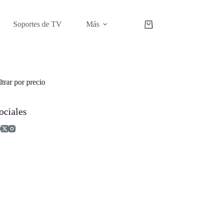
Soportes de TV
Más
Carro
de
compra
ltrar por precio
ociales