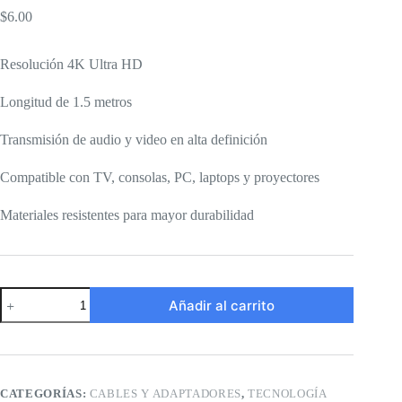
$
6.00
Resolución 4K Ultra HD
Longitud de 1.5 metros
Transmisión de audio y video en alta definición
Compatible con TV, consolas, PC, laptops y proyectores
Materiales resistentes para mayor durabilidad
Cable
Añadir al carrito
HDMI
de
1.5m
4k
cantidad
CATEGORÍAS:
CABLES Y ADAPTADORES
,
TECNOLOGÍA