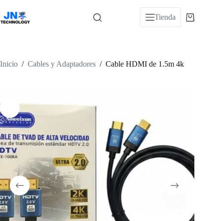
Saltar
al
Tienda
Carro
contenido
de
compra
Inicio
/
Cables y Adaptadores
/
Cable HDMI de 1.5m 4k