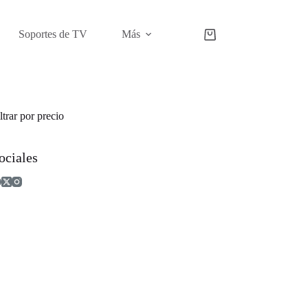
Soportes de TV
Más
Carro
de
compra
ltrar por precio
ociales