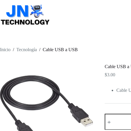
Saltar
al
contenido
Inicio
/
Tecnología
/
Cable USB a USB
Cable USB a
$
3.00
Cable 
Cable
USB
a
USB