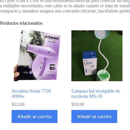
El cable USB a USB es una herramienta esencial para conectar tus disp
a múltiples necesidades, este cable es tu aliado cuando se trata de trans
compacto y duradero asegura una conexión eficiente, haciéndolo perfec
Productos relacionados
Secadora Sonar 7728
Lampara led recargable de
4000w
escritorio MS-18
$
12.00
$
10.00
Añadir al carrito
Añadir al carrito