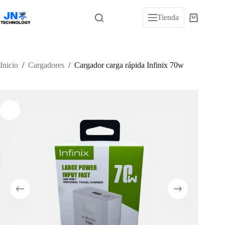
Saltar
al
Tienda
Carro
contenido
de
compra
Inicio
/
Cargadores
/
Cargador carga rápida Infinix 70w