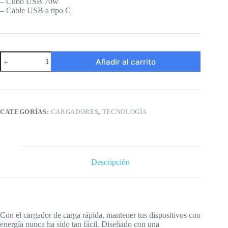
– Cubo USB 70w
– Cable USB a tipo C
Cargador
Añadir al carrito
carga
rápida
Infinix
70w
cantidad
CATEGORÍAS:
CARGADORES
,
TECNOLOGÍA
Descripción
Con el cargador de carga rápida, mantener tus dispositivos con
energía nunca ha sido tan fácil. Diseñado con una