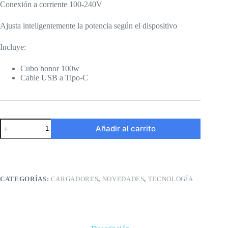
Conexión a corriente 100-240V
Ajusta inteligentemente la potencia según el dispositivo
Incluye:
Cubo honor 100w
Cable USB a Tipo-C
Cargador
Añadir al carrito
Honor
100w
cantidad
CATEGORÍAS:
CARGADORES
,
NOVEDADES
,
TECNOLOGÍA