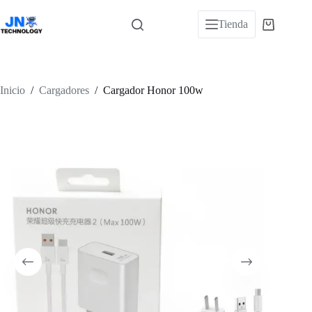
Saltar
al
Tienda
Carro
contenido
de
compra
Inicio
/
Cargadores
/
Cargador Honor 100w