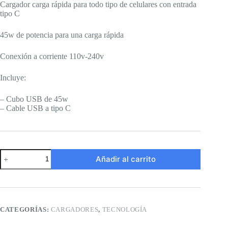
Cargador carga rápida para todo tipo de celulares con entrada
tipo C
45w de potencia para una carga rápida
Conexión a corriente 110v-240v
Incluye:
– Cubo USB de 45w
– Cable USB a tipo C
Cargador
Añadir al carrito
Tecno
de
45w
carga
rápida
cantidad
CATEGORÍAS:
CARGADORES
,
TECNOLOGÍA