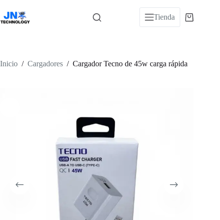
Saltar
al
Tienda
Carro
contenido
de
compra
Inicio
/
Cargadores
/
Cargador Tecno de 45w carga rápida