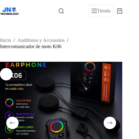
Saltar
al
Tienda
Carro
contenido
de
compra
Inicio
/
Audifonos y Accesorios
/
Intercomunicador de moto K06