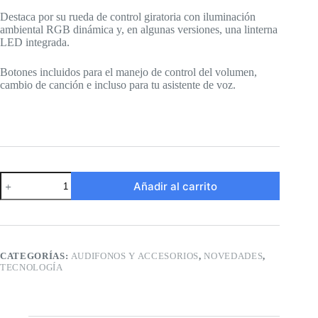
Destaca por su rueda de control giratoria con iluminación
ambiental RGB dinámica y, en algunas versiones, una linterna
LED integrada.
Botones incluidos para el manejo de control del volumen,
cambio de canción e incluso para tu asistente de voz.
Intercomunicador
Añadir al carrito
de
moto
K06
cantidad
CATEGORÍAS:
AUDIFONOS Y ACCESORIOS
,
NOVEDADES
,
TECNOLOGÍA