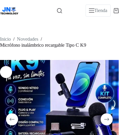
Saltar
al
Tienda
Carro
contenido
de
compra
Inicio
/
Novedades
/
Micrófono inalámbrico recargable Tipo C K9