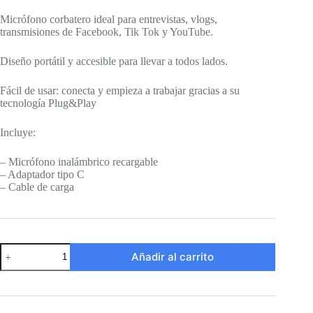
Micrófono corbatero ideal para entrevistas, vlogs,
transmisiones de Facebook, Tik Tok y YouTube.
Diseño portátil y accesible para llevar a todos lados.
Fácil de usar: conecta y empieza a trabajar gracias a su
tecnología Plug&Play
Incluye:
– Micrófono inalámbrico recargable
– Adaptador tipo C
– Cable de carga
Micrófono
Añadir al carrito
inalámbrico
recargable
Tipo
C
K9