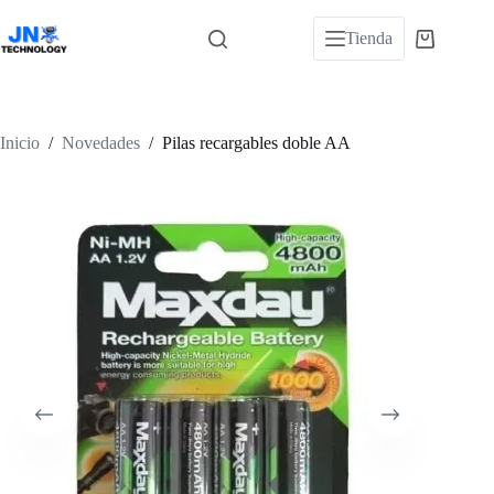
Saltar
al
Tienda
Carro
contenido
de
compra
Inicio
/
Novedades
/
Pilas recargables doble AA