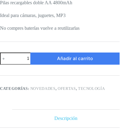
Pilas recargables doble AA 4800mAh
Ideal para cámaras, juguetes, MP3
No compres baterías vuelve a reutilizarlas
Pilas
Añadir al carrito
recargables
doble
AA
cantidad
CATEGORÍAS:
NOVEDADES
,
OFERTAS
,
TECNOLOGÍA
Descripción