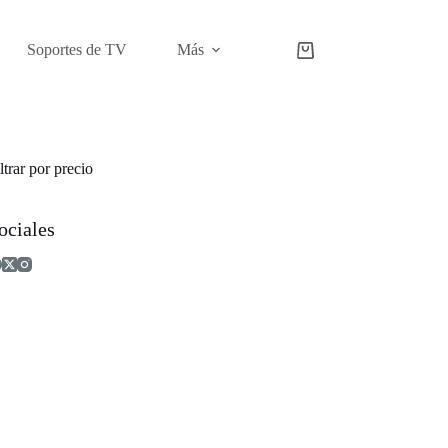
Soportes de TV
Más
Carro
de
compra
ltrar por precio
ociales