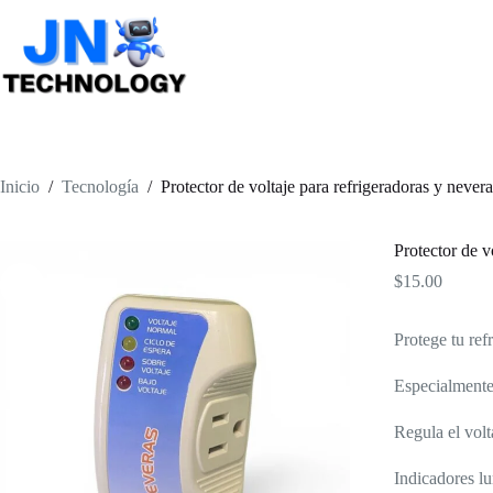
Saltar
al
contenido
Inicio
/
Tecnología
/
Protector de voltaje para refrigeradoras y nevera
Protector de v
$
15.00
Protege tu refr
Especialmente
Regula el volt
Indicadores l