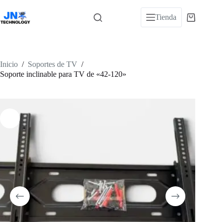
Saltar
al
Tienda
Carro
contenido
de
compra
Inicio
/
Soportes de TV
/
Soporte inclinable para TV de «42-120»