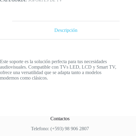
CATEGORÍA:
SOPORTES DE TV
cantidad
Descripción
Este soporte es la solución perfecta para tus necesidades
audiovisuales. Compatible con TVs LED, LCD y Smart TV,
ofrece una versatilidad que se adapta tanto a modelos
modernos como clásicos.
Contactos
Telefono: (+593) 98 906 2807