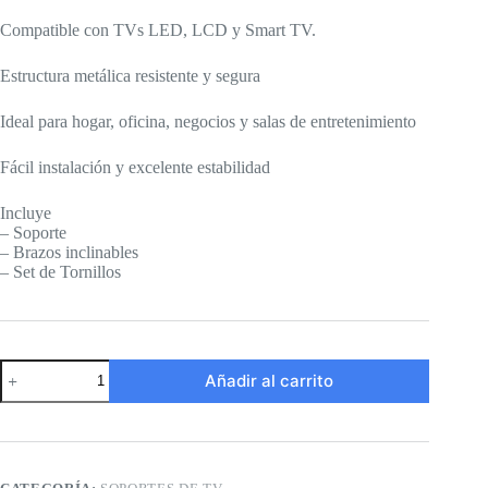
Compatible con TVs LED, LCD y Smart TV.
Estructura metálica resistente y segura
Ideal para hogar, oficina, negocios y salas de entretenimiento
Fácil instalación y excelente estabilidad
Incluye
– Soporte
– Brazos inclinables
– Set de Tornillos
Soporte
Añadir al carrito
inclinable
para
TV
de
"42-
120"