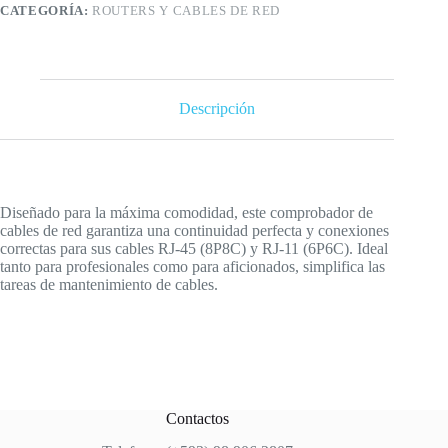
Rj45
CATEGORÍA:
ROUTERS Y CABLES DE RED
y
Rj12
cantidad
Descripción
Diseñado para la máxima comodidad, este comprobador de
cables de red garantiza una continuidad perfecta y conexiones
correctas para sus cables RJ-45 (8P8C) y RJ-11 (6P6C). Ideal
tanto para profesionales como para aficionados, simplifica las
tareas de mantenimiento de cables.
Contactos