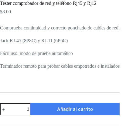
Tester comprobador de red y teléfono Rj45 y Rj12
$
8.00
Comprueba continuidad y correcto ponchado de cables de red.
Jack RJ-45 (8P8C) y RJ-11 (6P6C)
Fácil uso: modo de prueba automático
Terminador remoto para probar cables empotrados e instalados
Tester
Añadir al carrito
comprobador
de
red
y
teléfono