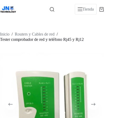
Saltar
al
Tienda
Carro
contenido
de
compra
Inicio
/
Routers y Cables de red
/
Tester comprobador de red y teléfono Rj45 y Rj12